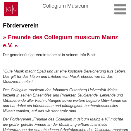
Zum
Johannes
Collegium Musicum
Inhalt
Gutenberg-
springen
Universität
Mainz
Förderverein
» Freunde des Collegium musicum Mainz
e.V. «
Der gemeinnützige Verein schreibt in seinem Info-Blatt:
"Gute Musik macht Spaß und ist eine kostbare Bereicherung fürs Leben.
Das gilt für das Hören und Erleben von Musik ebenso wie für das
Musizieren selbst.
Das Collegium musicum der Johannes Gutenberg-Universität Mainz
bezieht in seinen Ensembles und Projekten Studierende, Lehrende und
Mitarbeitende aller Fachrichtungen sowie weitere begabte Mitwirkende ein
und hat dabei ein künstlerisch und pädagogisch hochprofessionelles
Niveau etabliert, auf das wir sehr stolz sind.
Der Förderverein „Freunde des Collegium musicum Mainz e.V.” möchte
die große, geteilte Freude an der Musik in greifbare finanzielle
Unterstützung der verschiedenen Arbeitsbereiche des Collegium musicum