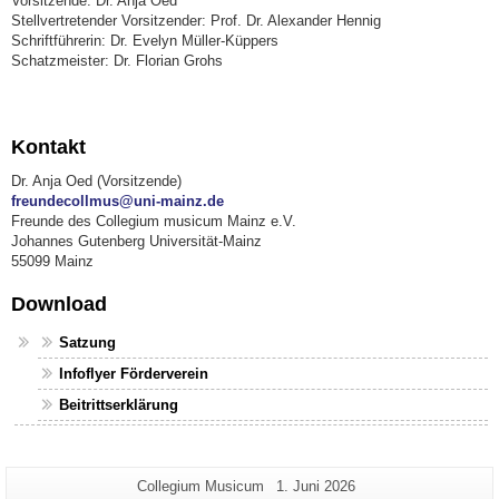
Vorsitzende: Dr. Anja Oed
Stellvertretender Vorsitzender: Prof. Dr. Alexander Hennig
Schriftführerin: Dr. Evelyn Müller-Küppers
Schatzmeister: Dr. Florian Grohs
Kontakt
Dr. Anja Oed (Vorsitzende)
freundecollmus@uni-mainz.de
Freunde des Collegium musicum Mainz e.V.
Johannes Gutenberg Universität-Mainz
55099 Mainz
Download
Satzung
Infoflyer Förderverein
Beitrittserklärung
Zusätzliche
Seiten-
Letzte
Collegium Musicum
1. Juni 2026